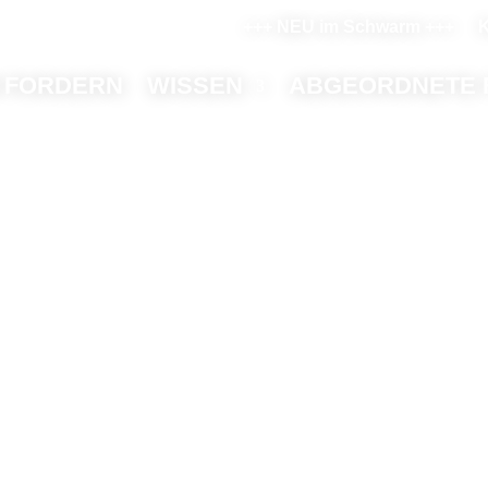
+++ NEU im Schwarm +++
K
 FORDERN
WISSEN
ABGEORDNETE 