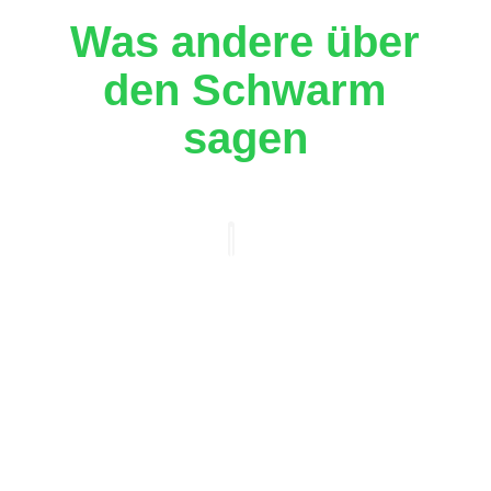
Was andere über
den Schwarm
sagen
„Industrie-Lobbyisten reden
ständig mit dem Bundestag.
Wenn wir gehört werden
wollen, müssen wir das
auch tun!