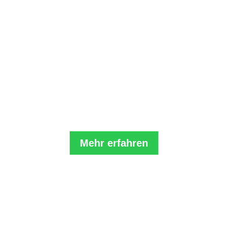
Komm zum Online-Gesprächstraining
Hier kannst Du mit Gleichgesinnten üben.
Du lernst z.B. unser Positionspapier,
Fragetechniken und praktische Tools
kennen:
Mehr erfahren