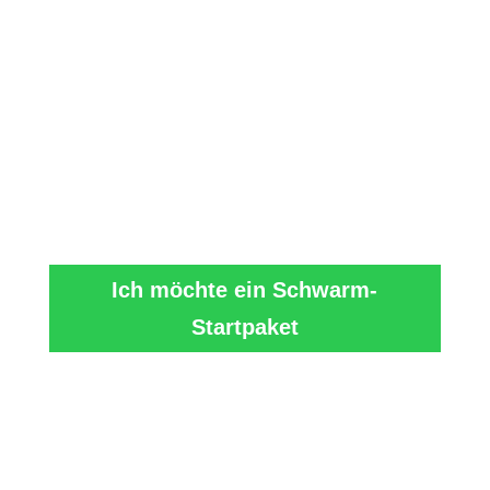
Motiviert zum
Mitmachen?
Lass uns zusammen
losschwärmen:
Ich möchte ein Schwarm-
Startpaket