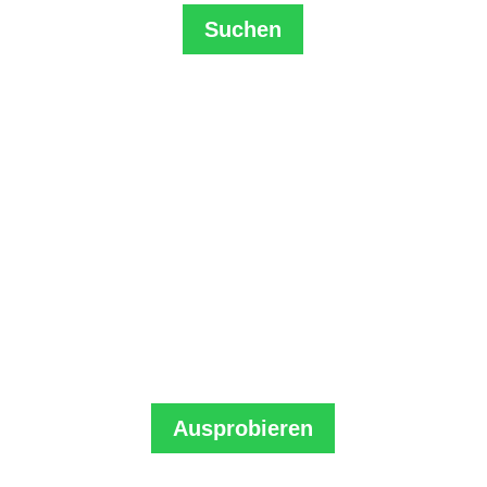
Suchen
Nutze das Schwarm-Wissen
Wir haben politisch erfahrene Gruppen
gefragt: Wie führen wir wirksame Klima-
Krisengespräche?
Die besten Antworten kannst Du
sofort anwenden.
Ausprobieren