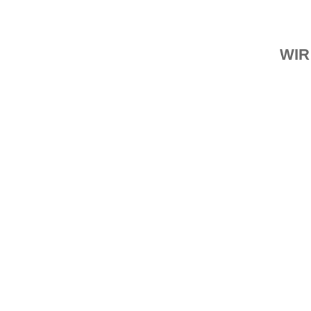
WIR
von
Gerhard Koch
|
Apr. 27, 2021