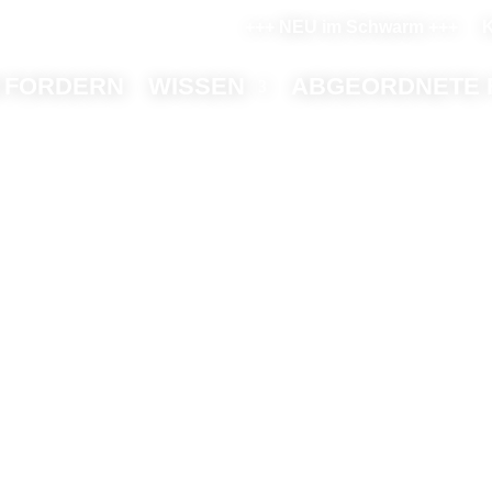
+++ NEU im Schwarm +++
K
 FORDERN
WISSEN
ABGEORDNETE 