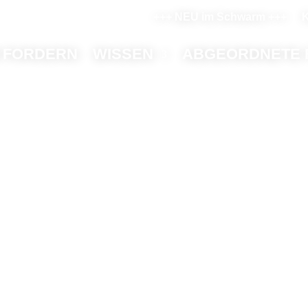
+++ NEU im Schwarm +++
K
 FORDERN
WISSEN
ABGEORDNETE 