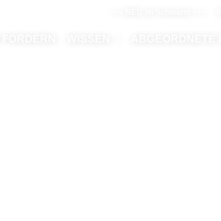
+++ NEU im Schwarm +++
K
 FORDERN
WISSEN
ABGEORDNETE 